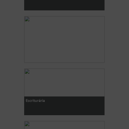
PUB
Escriturária