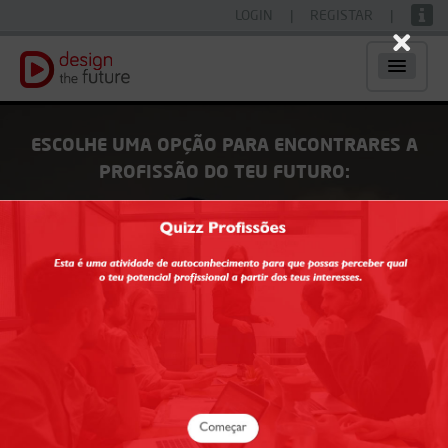
LOGIN
|
REGISTAR
|
×
ESCOLHE UMA OPÇÃO PARA ENCONTRARES A
PROFISSÃO DO TEU FUTURO:
Áreas de interesse
Gosto de...
Agricultura
Arquitetura, Artes e Design
Artes do Espetáculo
Audiovisuais
Aviação
Ciências
Ciências Forenses