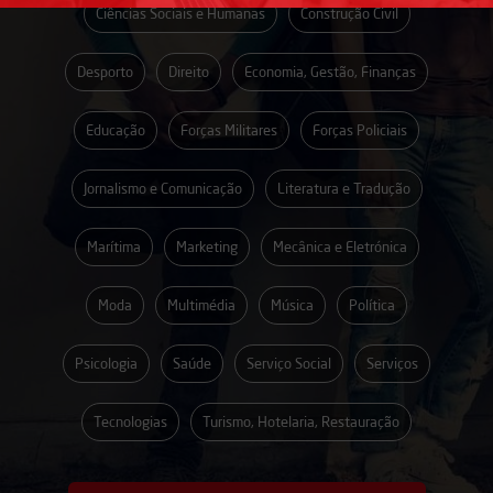
Ciências Sociais e Humanas
Construção Civil
Desporto
Direito
Economia, Gestão, Finanças
Educação
Forças Militares
Forças Policiais
Jornalismo e Comunicação
Literatura e Tradução
Marítima
Marketing
Mecânica e Eletrónica
Moda
Multimédia
Música
Política
Psicologia
Saúde
Serviço Social
Serviços
Tecnologias
Turismo, Hotelaria, Restauração